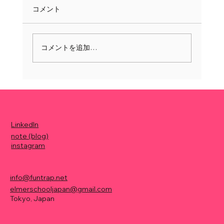
コメント
コメントを追加…
【SUUMO】日本製3Dプリンターでつくっ
た倉庫やサウナ、公衆トイレなど続々！
全国初の建築確認申請も取得 鎌倉市・
ポリウス
LinkedIn
note (blog)
instagram
info@funtrap.net
elmerschooljapan@gmail.com
Tokyo, Japan