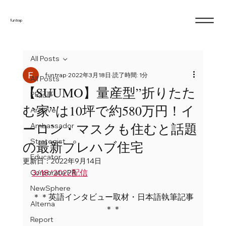
funtrap
All Posts
funtrap
2022年3月18日
読了時間: 1分
All Posts
【SUUMO】量産型”折りたた
PR記事
む家”は10坪で約580万円！イ
Archive
ーロン・マスクも住むと話題
Ambassador
Strategist
の最新プレハブ住宅
Educator
更新日：
2022年9月14日
3/18/2022配信
Corporate PR
NewSphere
＊＊英語インタビュー取材・日本語執筆記事
Alterna
＊＊
Report