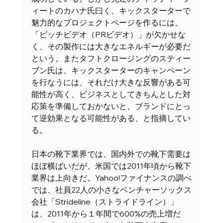
ィートのカハナ氏曰く、キックスターターで
魅力的なプロジェクトページを作るには、
「ピッチビデオ（PRビデオ）」が欠かせな
く、その製作には大きなエネルギーが必要だ
という。またタフトクロージングのスティー
ブン氏は、キックスターターのキャンペーン
を行なうには、それだけ大きな反響がある可
能性が高く、ビジネスとしてきちんとした対
応策を準備しておかないと、ブランドにとっ
て逆効果となる可能性がある、と指摘してい
る。 
日本の靴下業界では、国内外での靴下需要は
ほぼ横ばいだが、米国では2011年頃から靴下
業界は上向きだ。Yahoo!ファイナンスの調べ
では、社員22人の小さなベンチャーソックス
会社「Strideline（ストライドライン）」
は、2011年から１年間で600%の売上増だ