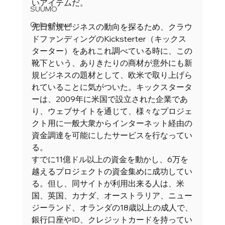
いアイテムだ。 
SUUMO
Online News
先日新規ビジネスの動向を探るため、クラウ
ドファンディングのKicksterter（キックス
ターター）をあれこれ調べている時に、この
靴下という、ありきたりの商材が意外にも新
規ビジネスの題材として、欧米で取り上げら
れていることに気がついた。キックスタータ
ーは、2009年に米国で設立された企業であ
り、ウェブサイトを通じて、様々なプロジェ
クト用に一般大衆からインターネット経由の
資金調達を可能にしたサービスを行なってい
る。 
すでに11億ドル以上の資金を動かし、6万を
越えるプロジェクトの資金集めに成功してい
る。但し、同サイトが利用出来る人は、米
国、英国、カナダ、オーストラリア、ニュー
ジーランド、オランダの18歳以上の成人で、
銀行口座やID、クレジットカードを持ってい