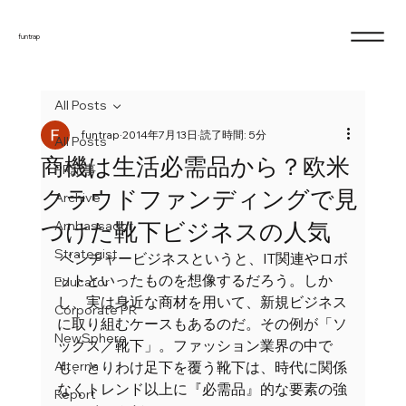
funtrap
All Posts
funtrap
2014年7月13日
読了時間: 5分
All Posts
商機は生活必需品から？欧米
PR記事
クラウドファンディングで見
Archive
つけた靴下ビジネスの人気
Ambassador
Strategist
 ベンチャービジネスというと、IT関連やロボ
ットといったものを想像するだろう。しか
Educator
し、実は身近な商材を用いて、新規ビジネス
Corporate PR
に取り組むケースもあるのだ。その例が「ソ
NewSphere
ックス／靴下」。ファッション業界の中で
Alterna
も、とりわけ足下を覆う靴下は、時代に関係
なくトレンド以上に『必需品』的な要素の強
Report