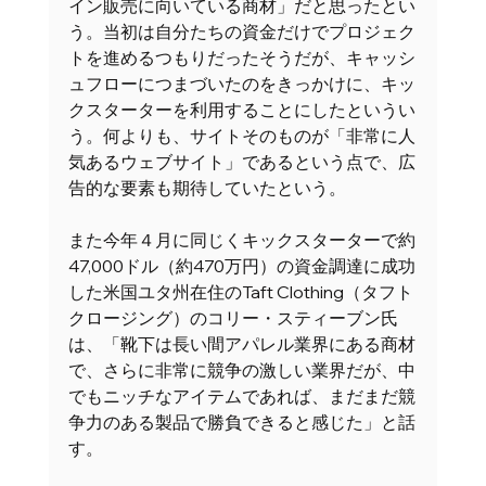
イン販売に向いている商材」だと思ったとい
う。当初は自分たちの資金だけでプロジェク
トを進めるつもりだったそうだが、キャッシ
ュフローにつまづいたのをきっかけに、キッ
クスターターを利用することにしたというい
う。何よりも、サイトそのものが「非常に人
気あるウェブサイト」であるという点で、広
告的な要素も期待していたという。 
また今年４月に同じくキックスターターで約
47,000ドル（約470万円）の資金調達に成功
した米国ユタ州在住のTaft Clothing（タフト
クロージング）のコリー・スティーブン氏
は、「靴下は長い間アパレル業界にある商材
で、さらに非常に競争の激しい業界だが、中
でもニッチなアイテムであれば、まだまだ競
争力のある製品で勝負できると感じた」と話
す。 