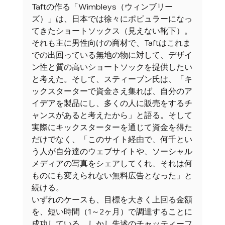
Taftの作る「Wimbleys（ウィンブリー
ズ）」は、日本では徐々にポピュラーになっ
てきたショートソックス（見えない靴下）。
それも主に男性向けの商材で、Taftはこれま
での出回っている無地の物に対して、デザイ
ン性と質の高いショートソックを提供したい
と考えた。そして、スティーブン氏は、「キ
ックスターターで資金さえ集れば、自分のア
イデアを製品にし、多くの人に販売をするチ
ャンスがあると考えたから」と語る。そして
実際にキックスターターを通じて資金を得た
だけでなく、「このサイト経由で、何千とい
う人が自分達のウェブサイトや、ソーシャル
メディアの写真をシェアしてくれ、それは何
ものにも変えられない無料広告となった」と
続ける。 
いずれのケースも、目標を大きく上回る金額
を、短い時間（1～2ヶ月）で調達することに
成功している。しかし先述のチャッティーフ