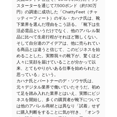
スターターを通じて7,500ポンド（約130万
円）の調達に成功した「ChattyFeet（チャ
ッティーフィート）のギル・カハナ氏は、靴
下業界を選んだ理由をこう語る。「靴下は生
活必需品というだけでなく、他のアパレル製
品に比べて生産行程がそれほど難しくない。
そして自分達のアイデアは、他に売られてい
る商品とは違うと信じて、このビジネスを始
めることした。実際我々の靴下が、驚くほど
人々に笑顔を届けていることが分かって以
来、とてもやりがいある仕事を始められたと
思っている」という。 
カハナ氏とパートナーのデ・ソウサ氏は、
元々デジタル業界で働いていたそうだ。初め
て足を踏み入れた業界とはいえ、実際にビジ
ネスを開始し、多くの購買者が靴下について
は他のアパレル商材とは異なり「試着」せず
に購入判断をすることに気が付き、「オンラ