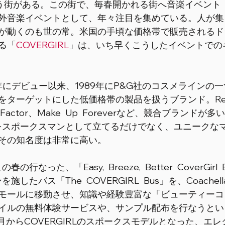
」という街がある。この街で、毎春開かれる街へ音楽イベント
外音楽イベントとして、年々注目を集めている。人が集
が動くのも世の常。米国の手頃な価格帯で販売されるド
る「
COVERGIRL
」は、いち早くこうしたイベントでの
1961年にデビュー以来、1989年にP&G社のコスメライン
をターゲットにした低価格帯の製品を扱うブランド。Rev
ax Factor、Make Up Foreverなど、競合ブランドが
有名人をスポークスマンとして立てるだけでなく、ユニーク
その知名度は非常に高い。 
の春の行なった、「Easy, Breeze, Better CoverGir
インを施したバス「The COVERGIRL Bus」を、Coache
モールに移動させ、知識や経験豊富な「ビューティーコ
イルの無料体験サービスや、サンプル配布を行なうとい
月からCOVERGIRLのスポークスモデルとなった、エ