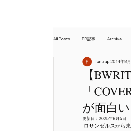
All Posts
PR記事
Archive
funtrap
2014年8月
Report
SUUMO
Online
【BWR
「COV
が面白い
更新日：
2025年8月6日
 ロサンゼルスから東へパームスプリングスを越え２時間ほど走ったところに、