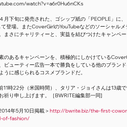
outube.com/watch?v=a6r0Hu6nCKs 
４月下旬に発売された、ゴシップ紙の「PEOPLE」に
顔として登場。またCoverGirlのYouTubeなどのソーシャ
。まさにチャリティーと、実益を結びつけたキャンペー
のあるキャンペーンを、積極的にしかけているCoverG
、ビューティー広告一本で勝負をしている他のブランド
ように感じられるコスメブランドだ。 
日午前11時22分（米国時間）、タリア・ジョイさんは13歳
祈り申し上げます。［BWRITE編集部一同] 
2014年5月10日掲載＞
http://bwrite.biz/the-first-cowor
-of-fashion/