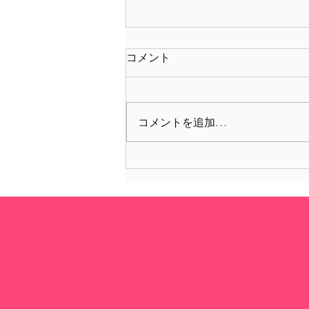
コメント
コメントを追加…
イベントレポート「 逆境をチ
ャンスに変えるリーダーの3
原則 ──JERA可児行夫CEOが
語る」By IESE Northeast Asia