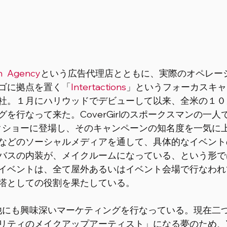
n Agency
という広告代理店とともに、実際のオペレー
ゴに拠点を置く「
Intertactions
」というフォーカスキャ
社。１月にハリウッドでデビューして以来、全米の１０
行なって来た。CoverGirlのスポークスマンの一人であ
トークショーに登場し、そのキャンペーンの知名度を一気に
などのソーシャルメディアを通して、具体的なイベント
バスの内装が、メイクルームになっている、という形で
イベントは、全て屋外あるいはイベント会場で行なわれ
塔としての役割を果たしている。 
、今年他にも興味深いマーケティングを行なっている。現在
リティのメイクアップアーティスト」になる夢のため、Yo