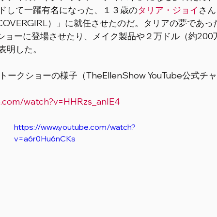
ドして一躍有名になった、１３歳の
タリア・ジョイ
さんを
誉COVERGIRL）」に就任させたのだ。タリアの夢であったE
ークショーに登場させたり、メイク製品や２万ドル（約20
表明した。 
esのトークショーの様子（TheEllenShow YouTube公式
be.com/watch?v=HHRzs_anIE4
https://www.youtube.com/watch?
v=a6r0Hu6nCKs