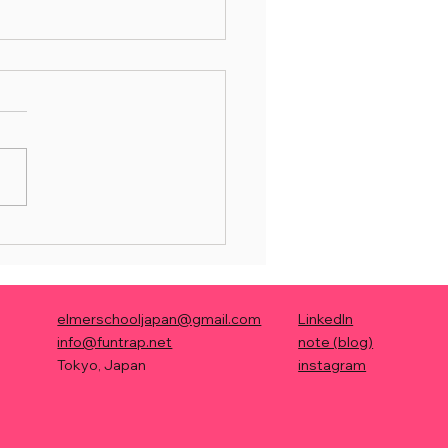
lentbook】商品開発で
しさ」と時流を捉える
ONE
elmerschooljapan@gmail.com
LinkedIn
info@funtrap.net
note (blog)
Tokyo, Japan
instagram