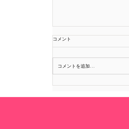
コメント
コメントを追加…
イベントレポート「 逆境をチ
ャンスに変えるリーダーの3
原則 ──JERA可児行夫CEOが
語る」By IESE Northeast Asia