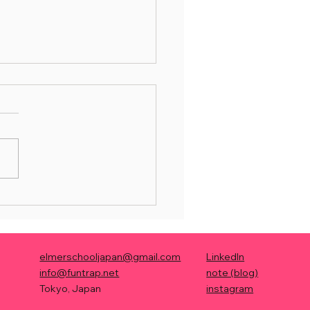
lentbook】商品開発で
しさ」と時流を捉える
ONE
elmerschooljapan@gmail.com
LinkedIn
info@funtrap.net
note (blog)
Tokyo, Japan
instagram